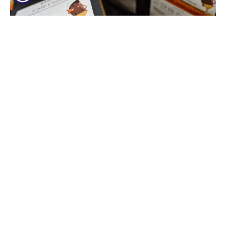
Vor Ort kaufen
Finden oder werden Sie
Wiederverkäufer unserer regional in
Mönchengladbach gerösteten
Kaffees.